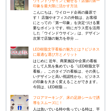
ウインドウサインで魅せる！店舗の第一
印象を最大限に活かす方法
こんにちは、ワイロード企画の藤原で
す！ 店舗やオフィスの外観は、お客様
にとっての「第一印象」を決定づける重
要なポイントです。特にガラス窓を活用
した「ウインドウサイン」は、デザイン
次第で店舗の魅力を存分 …
LED樹脂文字看板の魅力とは？ビジネス
に最適な選び方とメリット
はじめに 近年、商業施設や企業の看板
として人気を集めている「LED樹脂文字
看板」。このタイプの看板は、その美し
いデザインと高い視認性から、ビジネス
の印象を大きく変えることができます。
今回は、LED樹脂 …
フロアマーキング、床の足跡シールで誘
導をスムーズに！
人は急いでいる時や焦っている時は、平